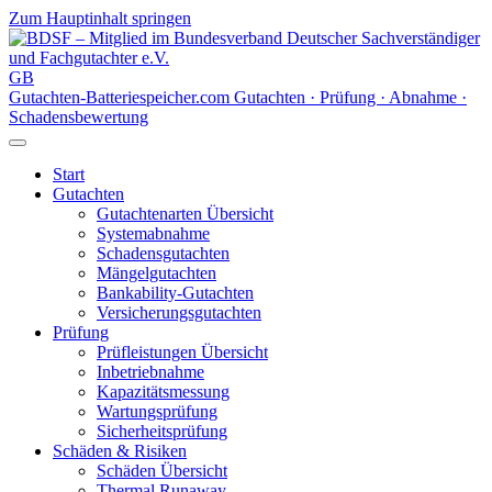
Zum Hauptinhalt springen
GB
Gutachten-Batteriespeicher
.com
Gutachten · Prüfung · Abnahme ·
Schadensbewertung
Start
Gutachten
Gutachtenarten Übersicht
Systemabnahme
Schadensgutachten
Mängelgutachten
Bankability-Gutachten
Versicherungsgutachten
Prüfung
Prüfleistungen Übersicht
Inbetriebnahme
Kapazitätsmessung
Wartungsprüfung
Sicherheitsprüfung
Schäden & Risiken
Schäden Übersicht
Thermal Runaway